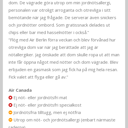
dom. De vägrade göra utrop om min jordnötsallergi,
personalen var otroligt arroganta och otrevliga i sitt
bemötande när jag frågade. De serverar även snickers
och jordnötter ombord. Som gratissnack delades ut
chips eller bar med hasselnötter i också.”
”Flög med Air Berlin förra veckan och blev förvånad hur
otrevliga dom var när jag berättade att jag är
nötallergiker. Jag önskade att dom skulle ropa ut att man
inte får öppna något med nötter och dom vägrade. Blev
erbjuden en gasmask som jag fick ha på mig hela resan.
Fick valet att flyga eller gå av.”
Air Canada
Ej nöt- eller jordnötsfri mat
Ej nöt- eller jordnötsfri specialkost
Jordnötsfria tilltugg, men ej nötfria
Utrop om nöt- och jordnötsallergi (enbart närmaste
raderna)