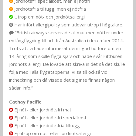
Jordnötsfri specialkost, men ej nötfri
Jordnötsfria tilltugg, men ej nötfria
Utrop om nöt- och jordnötsallergi
Har infört allergipolicy som utlovar utrop i högtalare.
”British airways serverade all mat med nötter under
en långflygning till och från Australien i december 2014.
Trots att vi hade informerat dem i god tid före om en
14-åring som skulle flyga själv och hade svår luftburen
jordnöts allergi. De lovade att skriva in det så det skulle
följa med i alla flygetapperna. Vi sa till också vid
incheckning och då visade det sig inte finnas någon
sådan info.”
Cathay Pacific
Ej nöt- eller jordnötsfri mat
Ej nöt- eller jordnötsfri specialkost
Ej nöt- eller jordnötsfria tilltugg
Ej utrop om nöt- eller jordnötsallergi