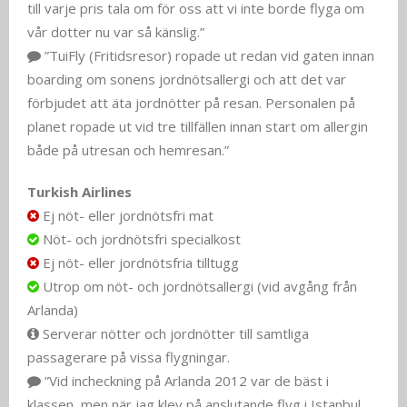
till varje pris tala om för oss att vi inte borde flyga om
vår dotter nu var så känslig.”
”TuiFly (Fritidsresor) ropade ut redan vid gaten innan
boarding om sonens jordnötsallergi och att det var
förbjudet att äta jordnötter på resan. Personalen på
planet ropade ut vid tre tillfällen innan start om allergin
både på utresan och hemresan.”
Turkish Airlines
Ej nöt- eller jordnötsfri mat
Nöt- och jordnötsfri specialkost
Ej nöt- eller jordnötsfria tilltugg
Utrop om nöt- och jordnötsallergi (vid avgång från
Arlanda)
Serverar nötter och jordnötter till samtliga
passagerare på vissa flygningar.
”Vid incheckning på Arlanda 2012 var de bäst i
klassen, men när jag klev på anslutande flyg i Istanbul