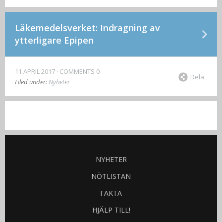
Läkemedelsverket: Indragning av
ytterligare Epipen
11 APRIL 2017
COMMENTS 0
Dela
Filed under:
Nyheter
NYHETER
NÖTLISTAN
FAKTA
HJÄLP TILL!