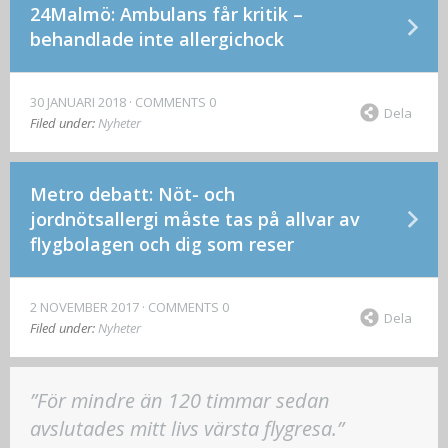
24Malmö: Ambulans får kritik –
behandlade inte allergichock
30 JANUARI 2018
COMMENTS 0
Dela
Filed under:
Nyheter
Metro debatt: Nöt- och
jordnötsallergi måste tas på allvar av
flygbolagen och dig som reser
2 NOVEMBER 2017
COMMENTS 0
Dela
Filed under:
Nyheter
”För mindre än 120 timmar sedan
avslutades mitt livs värsta flygresa.”