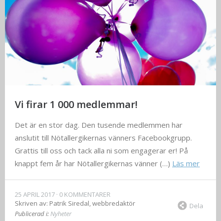
Vi firar 1 000 medlemmar!
Det är en stor dag. Den tusende medlemmen har
anslutit till Nötallergikernas vänners Facebookgrupp.
Grattis till oss och tack alla ni som engagerar er! På
knappt fem år har Nötallergikernas vänner (…)
Läs mer
25 APRIL 2017
0 KOMMENTARER
Skriven av:
Patrik Siredal, webbredaktör
Dela
Publicerad i:
Nyheter