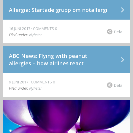
Allergia: Startade grupp om nötallergi
16 JUNI 2017
COMMENTS 0
Dela
Filed under:
Nyheter
ABC News: Flying with peanut
allergies – how airlines react
9 JUNI 2017
COMMENTS 0
Dela
Filed under:
Nyheter