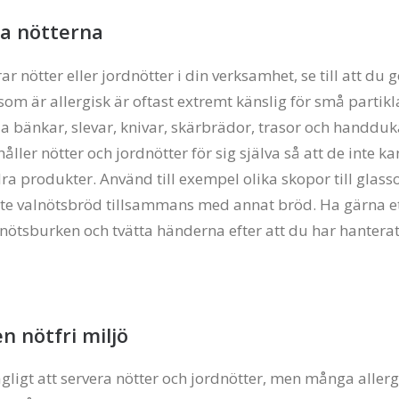
ra nötterna
 nötter eller jordnötter i din verksamhet, se till att du 
 som är allergisk är oftast extremt känslig för små partik
ia bänkar, slevar, knivar, skärbrädor, trasor och handduk
 håller nötter och jordnötter för sig själva så att de inte k
ra produkter. Använd till exempel olika skopor till glass
nte valnötsbröd tillsammans med annat bröd. Ha gärna et
rdnötsburken och tvätta händerna efter att du har hantera
en nötfri miljö
agligt att servera nötter och jordnötter, men många allerg