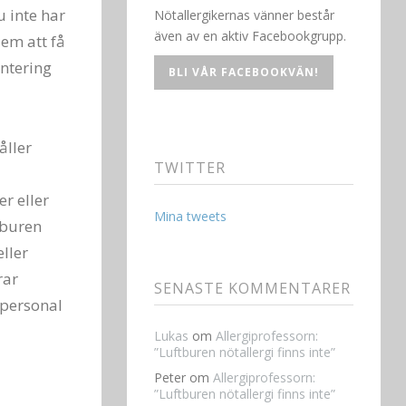
u inte har
Nötallergikernas vänner består
även av en aktiv Facebookgrupp.
dem att få
antering
BLI VÅR FACEBOOKVÄN!
åller
TWITTER
r eller
Mina tweets
tburen
ller
rar
SENASTE KOMMENTARER
 personal
Lukas
om
Allergiprofessorn:
”Luftburen nötallergi finns inte”
Peter
om
Allergiprofessorn:
”Luftburen nötallergi finns inte”