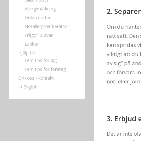
Allergimärkning
2. Separe
Dolda nötter
Om du hanterar
Nötallergiker berättar
rätt sätt. Den
Frågor & svar
Länkar
kan spridas v
Hjälp till!
viktigt att du
Fem tips för dig
av sig” på and
Fem tips för företag
och förvara i
Om oss / kontakt
nöt- eller jo
In English
3. Erbjud 
Det är inte ol