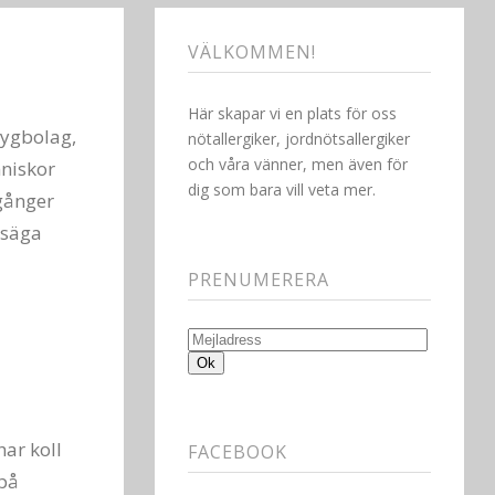
VÄLKOMMEN!
Här skapar vi en plats för oss
lygbolag,
nötallergiker, jordnötsallergiker
och våra vänner, men även för
nniskor
dig som bara vill veta mer.
 gånger
 säga
PRENUMERERA
Mejladress
Ok
har koll
FACEBOOK
 på