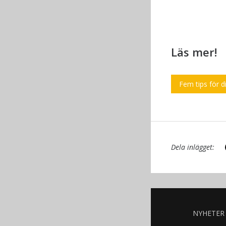
Läs mer!
Fem tips för d
Dela inlägget:
NYHETER