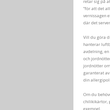
retar sig på 
”för att det a
vernissagen el
där det server
Vill du göra d
hanterar luftb
avdelning, en 
och jordnötter
jordnötter om
garanterat av 
din allergipol
Om du behöver 
chilikikärtor,
exempel.