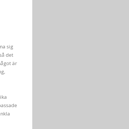
na sig
så det
något är
ng,
lika
npassade
enkla