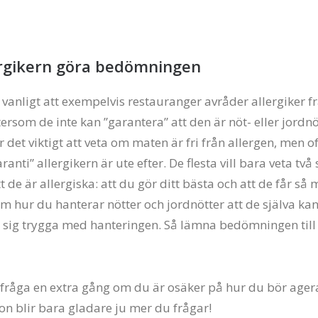
lergikern göra bedömningen
t vanligt att exempelvis restauranger avråder allergiker fr
ersom de inte kan ”garantera” att den är nöt- eller jordnöt
r det viktigt att veta om maten är fri från allergen, men of
aranti” allergikern är ute efter. De flesta vill bara veta två
t de är allergiska: att du gör ditt bästa och att de får så
m hur du hanterar nötter och jordnötter att de själva ka
sig trygga med hanteringen. Så lämna bedömningen till
 fråga en extra gång om du är osäker på hur du bör ager
son blir bara gladare ju mer du frågar!