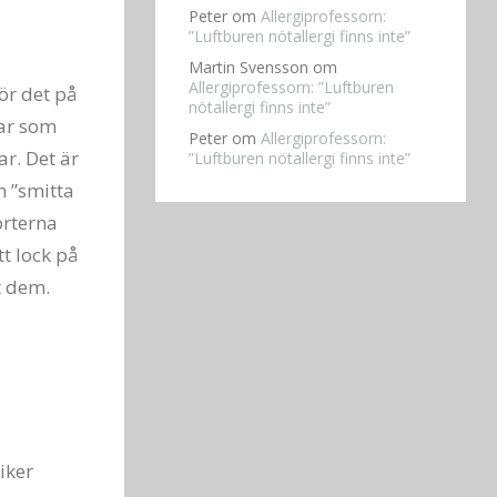
Peter
om
Allergiprofessorn:
”Luftburen nötallergi finns inte”
Martin Svensson
om
Allergiprofessorn: ”Luftburen
gör det på
nötallergi finns inte”
lar som
Peter
om
Allergiprofessorn:
ar. Det är
”Luftburen nötallergi finns inte”
an ”smitta
orterna
t lock på
t dem.
iker