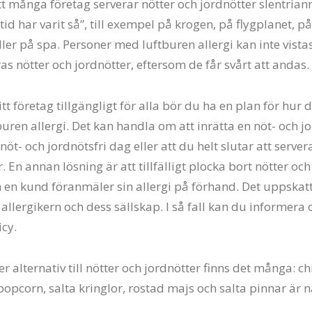
att många företag serverar nötter och jordnötter slentria
lltid har varit så”, till exempel på krogen, på flygplanet, på
ler på spa. Personer med luftburen allergi kan inte vistas
as nötter och jordnötter, eftersom de får svårt att andas.
itt företag tillgängligt för alla bör du ha en plan för hur 
uren allergi. Det kan handla om att inrätta en nöt- och jo
nöt- och jordnötsfri dag eller att du helt slutar att server
. En annan lösning är att tillfälligt plocka bort nötter och
 en kund föranmäler sin allergi på förhand. Det uppskat
allergikern och dess sällskap. I så fall kan du informera 
icy.
alternativ till nötter och jordnötter finns det många: ch
 popcorn, salta kringlor, rostad majs och salta pinnar är 