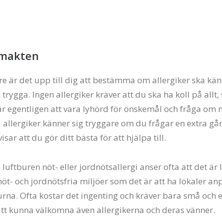
 makten
e är det upp till dig att bestämma om allergiker ska kän
rygga. Ingen allergiker kräver att du ska ha koll på allt, 
 är egentligen att vara lyhörd för önskemål och fråga om 
 allergiker känner sig tryggare om du frågar en extra gå
sar att du gör ditt bästa för att hjälpa till.
uftburen nöt- eller jordnötsallergi anser ofta att det är 
 nöt- och jordnötsfria miljöer som det är att ha lokaler a
burna. Ofta kostar det ingenting och kräver bara små och 
att kunna välkomna även allergikerna och deras vänner.