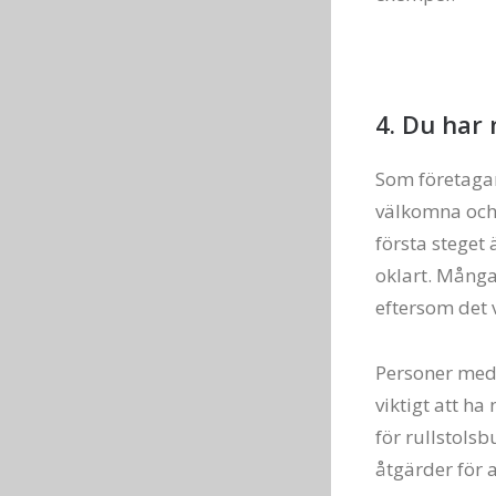
4. Du har
Som företagar
välkomna och t
första steget
oklart. Många
eftersom det vi
Personer med l
viktigt att ha
för rullstols
åtgärder för 