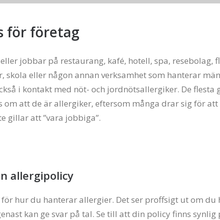
 för företag
ller jobbar på restaurang, kafé, hotell, spa, resebolag, f
er, skola eller någon annan verksamhet som hanterar mä
så i kontakt med nöt- och jordnötsallergiker. De flesta
s om att de är allergiker, eftersom många drar sig för att
te gillar att ”vara jobbiga”.
en allergipolicy
 för hur du hanterar allergier. Det ser proffsigt ut om du 
enast kan ge svar på tal. Se till att din policy finns synlig