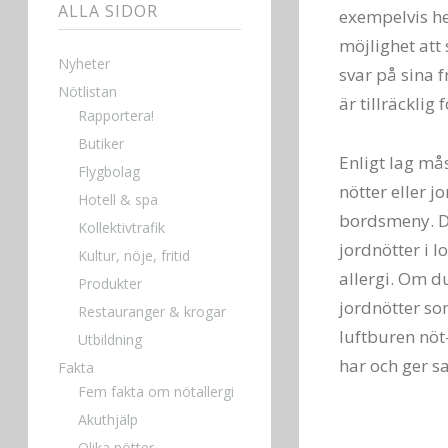
ALLA SIDOR
exempelvis he
möjlighet att 
Nyheter
svar på sina f
Nötlistan
är tillräcklig 
Rapportera!
Butiker
Enligt lag må
Flygbolag
nötter eller j
Hotell & spa
bordsmeny. De
Kollektivtrafik
jordnötter i l
Kultur, nöje, fritid
allergi. Om d
Produkter
jordnötter so
Restauranger & krogar
luftburen nöt-
Utbildning
har och ger 
Fakta
Fem fakta om nötallergi
Akuthjälp
Olika nötter