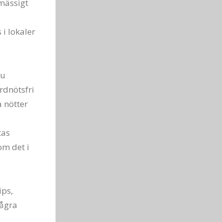
nmässigt
 i lokaler
du
rdnötsfri
a nötter
tas
om det i
ips,
några