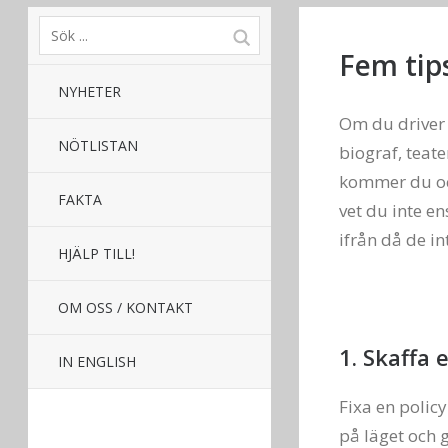
Fem tips
NYHETER
Om du driver e
NÖTLISTAN
biograf, teat
kommer du ock
FAKTA
vet du inte en
ifrån då de in
HJÄLP TILL!
OM OSS / KONTAKT
1. Skaffa 
IN ENGLISH
Fixa en policy
på läget och g