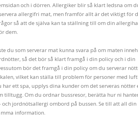
msidan och i dörren. Allergiker blir så klart ledsna om d
servera allergifri mat, men framför allt är det viktigt för 
rågor så att de själva kan ta ställning till om din allergih
för dem.
ste du som serverar mat kunna svara på om maten inneh
ordnötter, så det bör så klart framgå i din policy och i din
ssutom bör det framgå i din policy om du serverar nötte
okalen, vilket kan ställa till problem för personer med luf
u har ett spa, upplys dina kunder om det serveras nötter e
m tilltugg. Om du ordnar bussresor, berätta hur ni hante
 och jordnötsallergi ombord på bussen. Se till att all din
samma information.