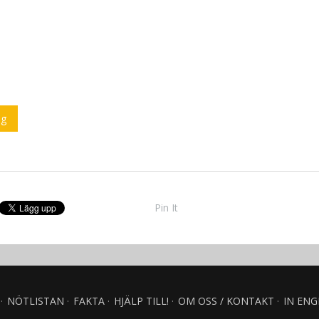
ig
Pin It
NÖTLISTAN
FAKTA
HJÄLP TILL!
OM OSS / KONTAKT
IN ENG