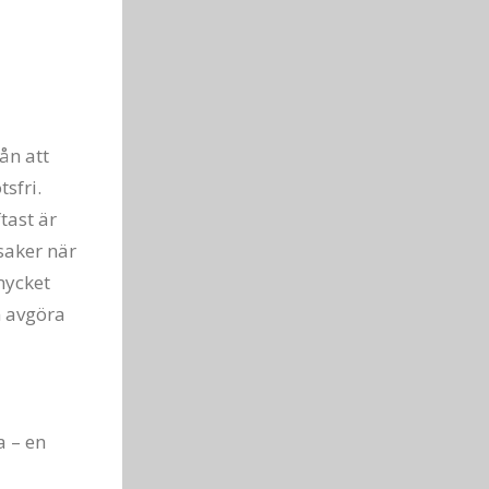
ån att
sfri.
tast är
 saker när
 mycket
n avgöra
a – en