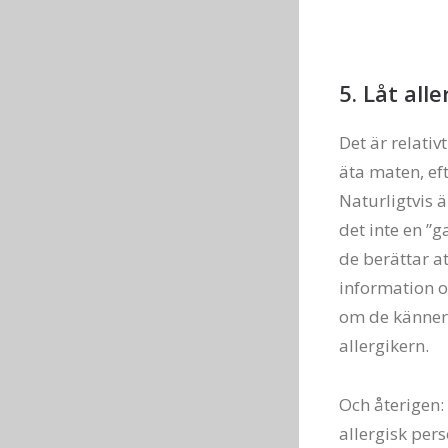
5. Låt al
Det är relativ
äta maten, eft
Naturligtvis ä
det inte en ”g
de berättar at
information o
om de känner 
allergikern.
Och återigen:
allergisk per