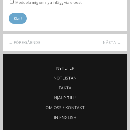
Meddela mig om nya inlägg via e-post.
← FÖREGÅENDE
NÄSTA →
NYHETER
NÖTLISTAN
FAKTA
HJÄLP TILL!
OM OSS / KONTAKT
IN ENGLISH