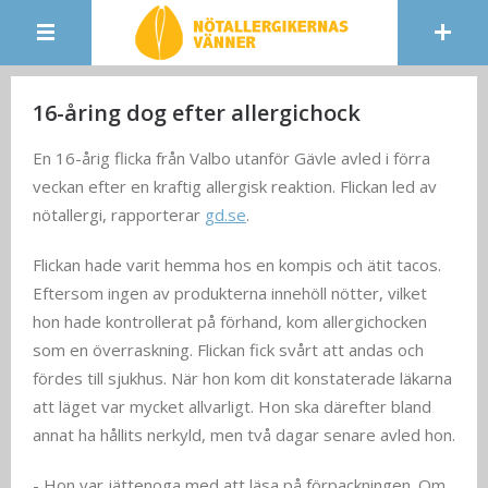
16-åring dog efter allergichock
En 16-årig flicka från Valbo utanför Gävle avled i förra
veckan efter en kraftig allergisk reaktion. Flickan led av
nötallergi, rapporterar
gd.se
.
Flickan hade varit hemma hos en kompis och ätit tacos.
Eftersom ingen av produkterna innehöll nötter, vilket
hon hade kontrollerat på förhand, kom allergichocken
som en överraskning. Flickan fick svårt att andas och
fördes till sjukhus. När hon kom dit konstaterade läkarna
att läget var mycket allvarligt. Hon ska därefter bland
annat ha hållits nerkyld, men två dagar senare avled hon.
- Hon var jättenoga med att läsa på förpackningen. Om