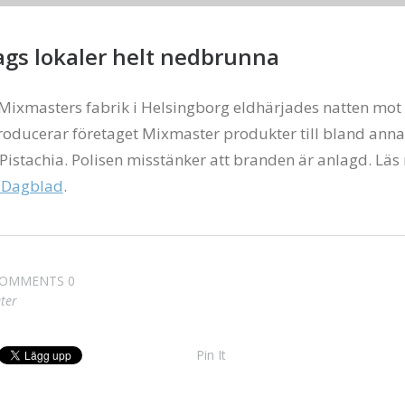
ags lokaler helt nedbrunna
Mixmasters fabrik i Helsingborg eldhärjades natten mot 
ducerar företaget Mixmaster produkter till bland anna
Pistachia. Polisen misstänker att branden är anlagd. Läs
 Dagblad
.
OMMENTS 0
ter
Pin It