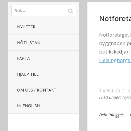
Nötföret
NYHETER
Nötföretaget 
NÖTLISTAN
byggnaden pro
butikskedjan 
FAKTA
Helsingborgs
HJÄLP TILL!
OM OSS / KONTAKT
7 APRIL 2013
C
Filed under:
Nyhe
IN ENGLISH
Dela inlägget: