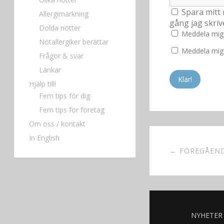
Spara mitt 
Allergimärkning
gång jag skri
Dolda nötter
Meddela mig
Nötallergiker berättar
Meddela mig 
Frågor & svar
Länkar
Hjälp till!
Fem tips för dig
Fem tips för företag
Om oss / kontakt
In English
← FÖREGÅEN
NYHETER