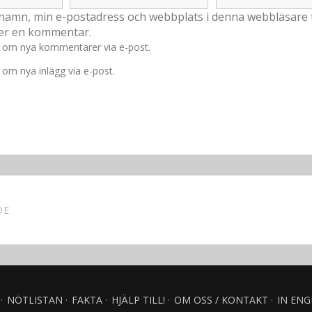
namn, min e-postadress och webbplats i denna webbläsare ti
ver en kommentar.
 om nya kommentarer via e-post.
om nya inlägg via e-post.
DE
NÖTLISTAN
FAKTA
HJÄLP TILL!
OM OSS / KONTAKT
IN ENG