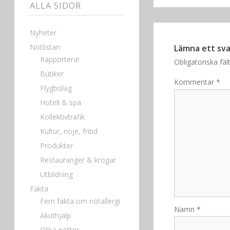
ALLA SIDOR
Nyheter
Nötlistan
Lämna ett sva
Rapportera!
Obligatoriska fä
Butiker
Kommentar
*
Flygbolag
Hotell & spa
Kollektivtrafik
Kultur, nöje, fritid
Produkter
Restauranger & krogar
Utbildning
Fakta
Fem fakta om nötallergi
Namn
*
Akuthjälp
Olika nötter